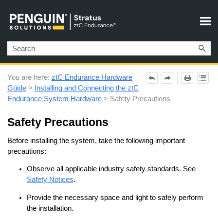
Skip To Main Content
You are here:
ztC Endurance Hardware
Guide
>
Installing and Connecting the ztC
Endurance System Hardware
>
Safety Precautions
Safety Precautions
Before installing the system, take the following important
precautions:
Observe all applicable industry safety standards. See
Safety Notices
.
Provide the necessary space and light to safely perform
the installation.